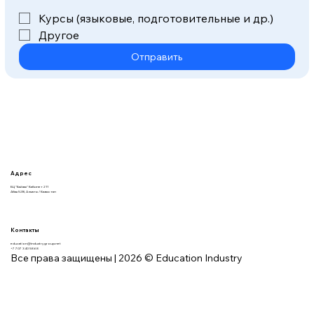
Курсы (языковые, подготовительные и др.)
Другое
Отправить
Адрес
БЦ "Байзак" Кабинет 211
Абая 52В, Алматы / Казахстан
Контакты
education@industrygroup.net
+7 707 340 58 68
Все права защищены | 2026 © Education Industry