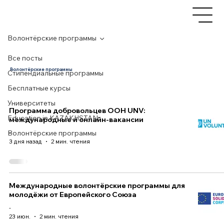
Волонтёрские программы
Все посты
Волонтёрские программы
Стипендиальные программы
Бесплатные курсы
Университеты
Программа добровольцев ООН UNV:
Education in KAZAKHSTAN
международные и онлайн-вакансии
Волонтёрские программы
-
3 дня назад
2 мин. чтения
Международные волонтёрские программы для
молодёжи от Европейского Союза
-
23 июн.
2 мин. чтения