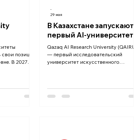
-
29 мая
ity
В Казахстане запускают
первый AI-университет
ситеты
Qazaq AI Research University (QAIRU)
 свои позиции
— первый исследовательский
вне. В 2027
университет искусственного
 Казахстана
интеллекта в Казахстане и первый AI
мировой
Enabled университет Центральной
rsity Rankings,
Азии. Университет создан в Астане в
витие высшего
рамках национальной стратегии
 и растущий
развития искусственного интеллекта
им вузам. QS
и станет одним из ключевых
ngs оценивает
элементов новой AI-экосистемы
дународным
страны. Университет ориентирован
кадемическую
на подготовку нового поколения
анность
специалистов в области