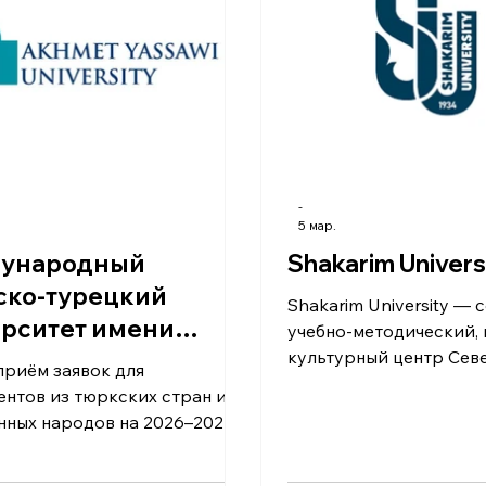
выпускников, исследо
ях и после окончания
деятельность, междун
т два диплома — немецкий и
нский. Выпускники также м
-
5 мар.
ународный
Shakarim Univers
ско-турецкий
Shakarim University — современный
рситет имени
учебно-методический, 
 Ахмеда Ясави
культурный центр Сев
приём заявок для
Восточного региона Ка
ентов из тюркских стран и
Университет является 
нных народов на 2026–2027
крупных многопрофил
год. Поступление
учебных заведений стр
вляется в Подготовительную