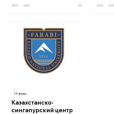
управления и смежных направлений.
школу у
Университет ведет образовательную
переход
деятельность с 1993 года и
специал
ориентирован на сочетание
предост
академической подготовки с
обучения
практическими навыками,
платной 
востребованными на современном
ограниче
рынке труда. Официальный сайт
заявок 
университета:vuzkunaeva.kz Общая
исключи
информация Страна: Казахстан
систему
Город: Астана Тип университета:
https://t
частный ву
-
19 февр.
Казахстанско-
сингапурский центр