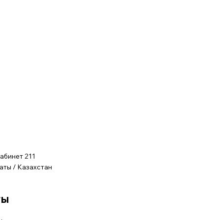
абинет 211
аты / Казахстан
ты