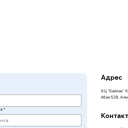
Адрес
БЦ "Байзак" К
Абая 52В, Алм
та
*
Контак