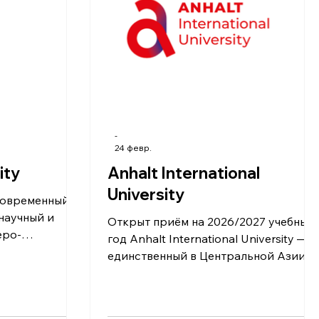
вательскую
искусственного интеллекта,
ародное сот
машинного обучения, цифровых
технологий, программ
-
24 февр.
ity
Anhalt International
University
научный и
Открыт приём на 2026/2027 учебный
еро-
год Anhalt International University —
захстана.
единственный в Центральной Азии
одним из
филиал государственного
ьных высших
университета прикладных наук
аны и играет
Германии Hochschule Anhalt ,