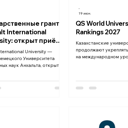
-
19 июн.
арственные гранты
QS World Univers
lt International
Rankings 2027
rsity: открыт приём
Казахстанские универ
к
продолжают укреплять
ternational University —
на международном уро
немецкого Университета
году 18 университетов
ных наук Анхальта, открытый
вошли в престижный 
 в 2024 году совместно с
рейтинг QS World Unive
ским университетом
что подтверждает раз
ки и связи. Обучение
образования в стране
 на английском языке по
интерес к казахстанск
м инженерным программам, а
World University Ranki
 проводят преподаватели из
университеты по меж
и. Студенты дополнительно
критериям, включая а
немецкий язык, проходят
репутацию, востребов
вки в немецких инженерных