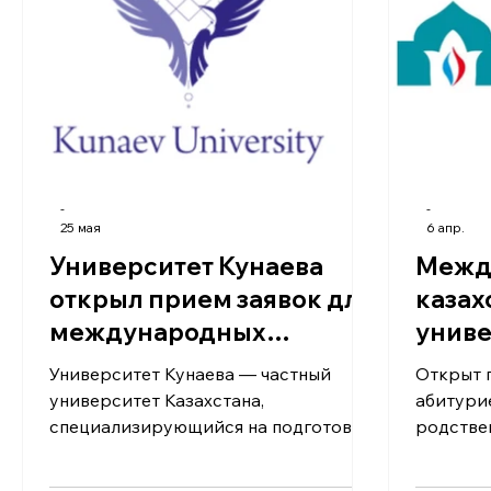
экзаменов на платное обучение могут
компани
поступить абитуриенты, которые:
получаю
Окончили колледж или другую
казахста
организацию послесреднего
-
-
25 мая
6 апр.
Университет Кунаева
Межд
открыл прием заявок для
казах
международных
униве
студентов
Ходжи
Университет Кунаева — частный
Открыт 
университет Казахстана,
абитури
специализирующийся на подготовке
родстве
специалистов в области права,
учебный 
бизнеса, государственного
осущест