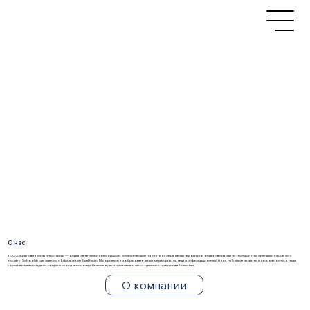
О нас
ТОО «Образовательная индустрия» — образовательный консорциум, объединяющий проекты в сфере международного образования и действующий под брендами Education
Industry, Schoolshops Agency и Education in Kazakhstan. Мы организуем образовательные мероприятия, ведём информационный блог, публикуем гранты и возможности, а также
сопровождаем студентов при поступлении в зарубежные вузы и привлекаем иностранных студентов в Казахстан.
О компании