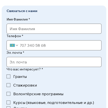
Yale Peace Fellowship 2027:
Связаться с нами
полностью финансируемая
программа в США и
Имя Фамилия
*
Великобритании
Телефон
*
Эл. почта
*
Что вас интересует?
*
Гранты
Стажировки
Волонтёрские программы
Курсы (языковые, подготовительные и др.)