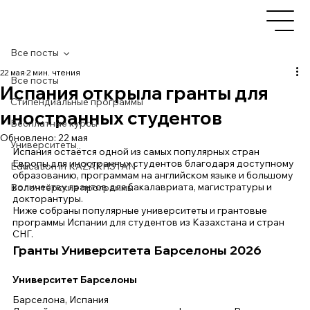
Все посты
22 мая
2 мин. чтения
Все посты
Испания открыла гранты для
Стипендиальные программы
иностранных студентов
Бесплатные курсы
Обновлено:
22 мая
Университеты
Испания остаётся одной из самых популярных стран 
Европы для иностранных студентов благодаря доступному 
Education in KAZAKHSTAN
образованию, программам на английском языке и большому 
количеству грантов для бакалавриата, магистратуры и 
Волонтёрские программы
докторантуры.
Ниже собраны популярные университеты и грантовые 
программы Испании для студентов из Казахстана и стран 
СНГ.
Гранты Университета Барселоны 2026
Университет Барселоны
Барселона, Испания