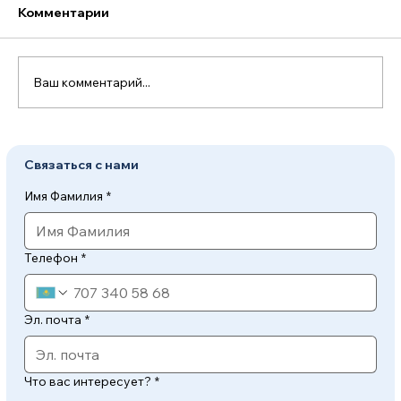
Комментарии
Ваш комментарий...
Yale Peace Fellowship 2027:
Связаться с нами
полностью финансируемая
программа в США и
Имя Фамилия
*
Великобритании
Телефон
*
Эл. почта
*
Что вас интересует?
*