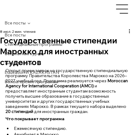
Все посты
8 июл.
2 мин. чтения
Все посты
Государственные стипендии
Стипендиальные программы
Марокко для иностранных
Бесплатные курсы
студентов
Университеты
Открыт прием заявок на государственную стипендиальную 
Education in KAZAKHSTAN
программу Правительства Королевства Марокко на 2026–
2027 учебный год. Программа реализуется через 
Moroccan 
Волонтёрские программы
Agency for International Cooperation (AMCI)
 и 
предоставляет иностранным студентам возможность 
получить высшее образование в государственных 
университетах и других государственных учебных 
заведениях Марокко. В рамках текущего набора выделено 
20 стипендий
 для иностранных граждан.
Что покрывает программа
Ежемесячную стипендию.
Авиабилет в Марокко.