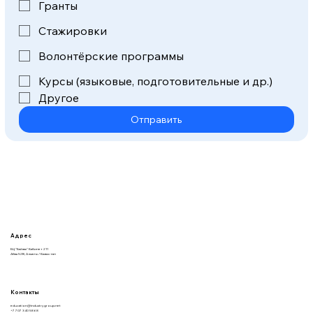
Гранты
Стажировки
Волонтёрские программы
Курсы (языковые, подготовительные и др.)
Другое
Отправить
Адрес
БЦ "Байзак" Кабинет 211
Абая 52В, Алматы / Казахстан
Контакты
education@industrygroup.net
+7 707 340 58 68