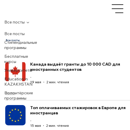
Все посты
Все посты
Все посты
Стипендиальные
программы
Бесплатные
курсы
Канада выдаёт гранты до 10 000 CAD для
иностранных студентов
Университеты
-
Education in
19 мая
2 мин. чтения
KAZAKHSTAN
Волонтёрские
программы
Топ оплачиваемых стажировок в Европе для
иностранцев
-
15 мая
2 мин. чтения